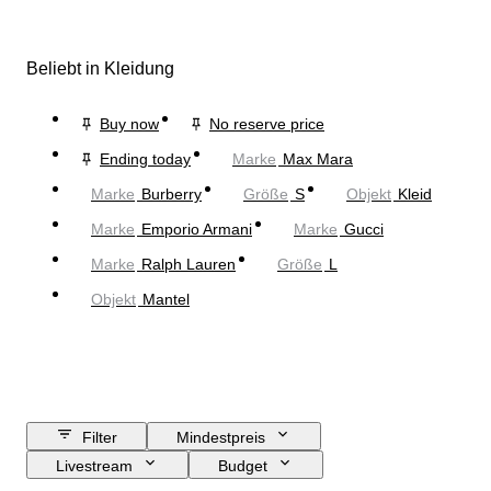
Beliebt in Kleidung
Buy now
No reserve price
Ending today
Marke
Max Mara
Marke
Burberry
Größe
S
Objekt
Kleid
Marke
Emporio Armani
Marke
Gucci
Marke
Ralph Lauren
Größe
L
Objekt
Mantel
Filter
Mindestpreis
Livestream
Budget