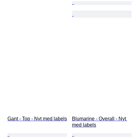
Gant - Top - Nyt med labels
Blumarine - Overall - Nyt 
med labels