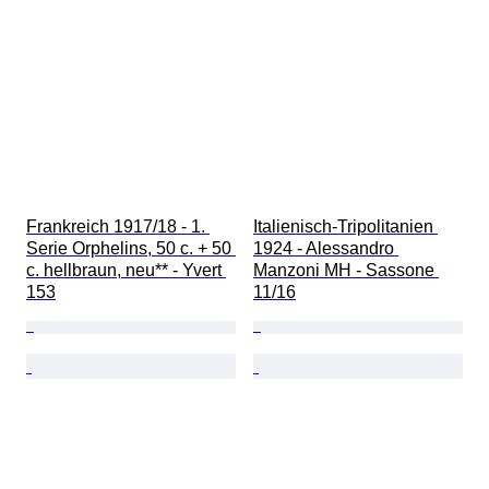
Frankreich 1917/18 - 1. 
Italienisch-Tripolitanien 
Serie Orphelins, 50 c. + 50 
1924 - Alessandro 
c. hellbraun, neu** - Yvert 
Manzoni MH - Sassone 
153
11/16