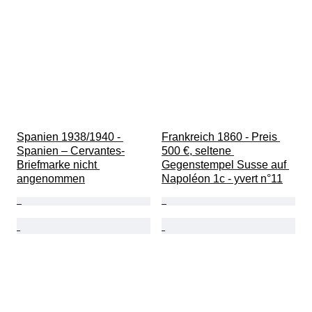
Spanien 1938/1940 - 
Frankreich 1860 - Preis 
Spanien – Cervantes-
500 €, seltene 
Briefmarke nicht 
Gegenstempel Susse auf 
angenommen
Napoléon 1c - yvert n°11