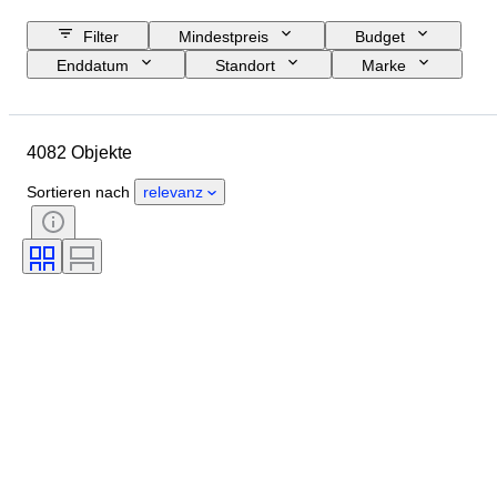
Filter
Mindestpreis
Budget
Enddatum
Standort
Marke
Objekt
Herkunftsland
Material
Geschlecht
4082 Objekte
Zustand
Periode
Zertifikat
Thema
Stil
Technik
Sortieren nach
relevanz
Unterschrift
Einband
Auflage
Sprache
Farbe
Verkauft von
Künstler
Zuschreibung
Epoche