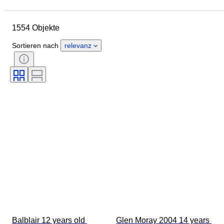
Objekt
Herkunftsland
Flaschengröße
Material
1554 Objekte
Zustand
Periode
Thema
Stil
Farbe
Sortieren nach
relevanz
Alkoholgehaltliste
Epoche
Abfüller
Balblair 12 years old 
Glen Moray 2004 14 years 