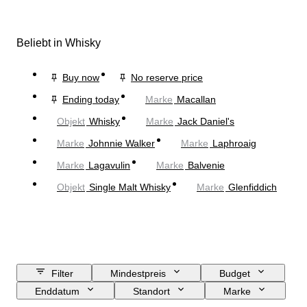
Beliebt in Whisky
Buy now
No reserve price
Ending today
Marke
Macallan
Objekt
Whisky
Marke
Jack Daniel's
Marke
Johnnie Walker
Marke
Laphroaig
Marke
Lagavulin
Marke
Balvenie
Objekt
Single Malt Whisky
Marke
Glenfiddich
Filter
Mindestpreis
Budget
Enddatum
Standort
Marke