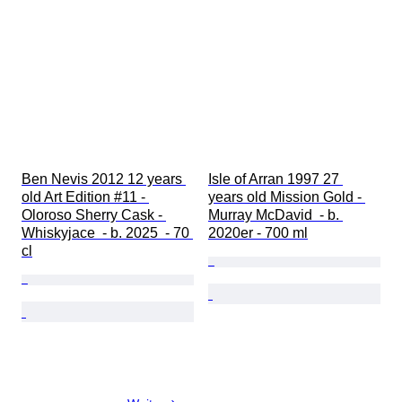
Ben Nevis 2012 12 years 
Isle of Arran 1997 27 
old Art Edition #11 - 
years old Mission Gold - 
Oloroso Sherry Cask - 
Murray McDavid  - b. 
Whiskyjace  - b. 2025  - 70 
2020er - 700 ml
cl