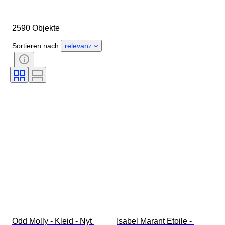
Enddatum
Standort
Marke
Objekt
Herkunftsland
2590 Objekte
Material
Geschlecht
Zustand
Periode
Stil
Sortieren nach
relevanz
Farbe
Größe
Angegebene Größe
Epoche
Muster
Hemdkragengröße
Accessoires enthalten
Schuhgröße
Odd Molly - Kleid - Nyt 
Isabel Marant Etoile - 