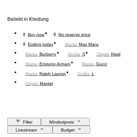
Beliebt in Kleidung
Buy now
No reserve price
Ending today
Marke
Max Mara
Marke
Burberry
Größe
S
Objekt
Kleid
Marke
Emporio Armani
Marke
Gucci
Marke
Ralph Lauren
Größe
L
Objekt
Mantel
Filter
Mindestpreis
Livestream
Budget