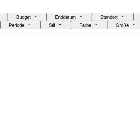
Budget
Enddatum
Standort
Periode
Stil
Farbe
Größe
Athlet
Accessoires enthalten
Size