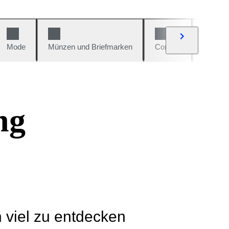
Mode
Münzen und Briefmarken
Comics
Autos u
ng
h viel zu entdecken