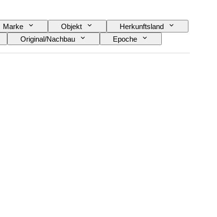
Marke
Objekt
Herkunftsland
Original/Nachbau
Epoche
Rahmengröße