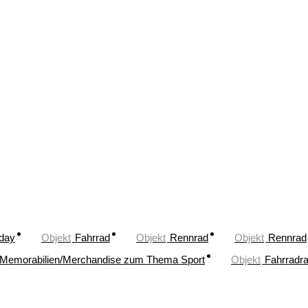
oday
Objekt
Fahrrad
Objekt
Rennrad
Objekt
Rennrad
Memorabilien/Merchandise zum Thema Sport
Objekt
Fahrradr