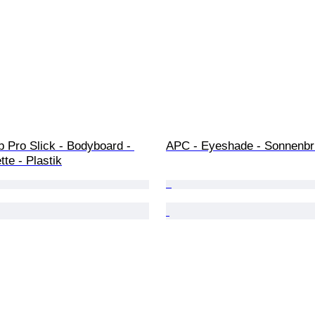
b Pro Slick - Bodyboard - 
APC - Eyeshade - Sonnenbri
tte - Plastik