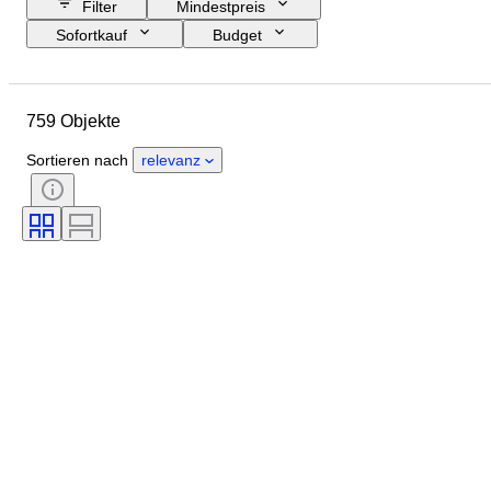
Filter
Mindestpreis
Sofortkauf
Budget
Enddatum
Standort
Größe
Abmessungen
Marke
759 Objekte
Objekt
Herkunftsland
Material
Geschlecht
Sortieren nach
relevanz
Zustand
Zubehör
Periode
Thema
Stil
Technik
Unterschrift
Farbe
Uhrwerk
Schlagend
Energiereserve
Künstler
Verkauft von
Epoche
Schöpfer
Modell