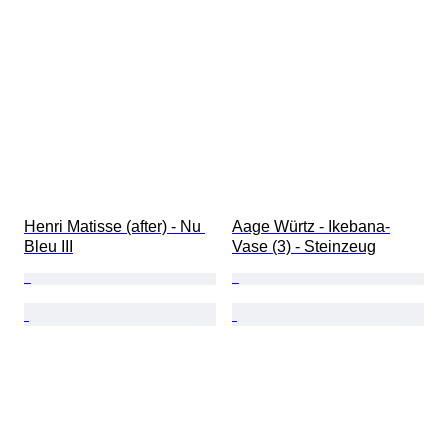
Henri Matisse (after) - Nu 
Aage Würtz - Ikebana-
Bleu III
Vase (3) - Steinzeug