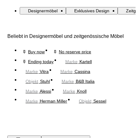
Designermöbel
Exklusives Design
Zeitg
Beliebt in Designermöbel und zeitgenössische Möbel
Buy now
No reserve price
Ending today
Marke
Kartell
Marke
Vitra
Marke
Cassina
Objekt
Stuhl
Marke
B&B Italia
Marke
Alessi
Marke
Knoll
Marke
Herman Miller
Objekt
Sessel