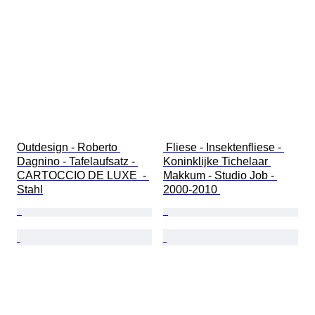
Outdesign - Roberto 
 Fliese - Insektenfliese - 
Dagnino - Tafelaufsatz - 
Koninklijke Tichelaar 
CARTOCCIO DE LUXE  - 
Makkum - Studio Job - 
Stahl
2000-2010 