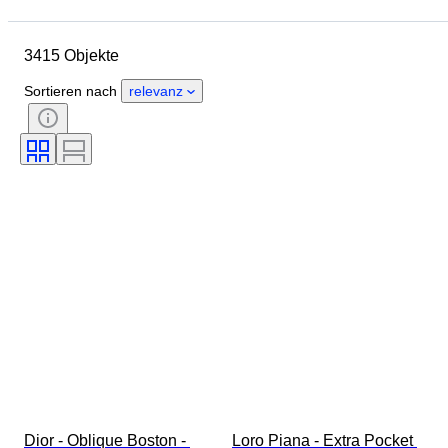
Abmessungen
Marke
Größe
Objekt
3415 Objekte
Herkunftsland
Material
Geschlecht
Zustand
Sortieren nach
relevanz
Zertifikat
Farbe
Accessoires enthalten
Muster
Epoche
Angegebene Größe
Modell
Schuhgröße
Dior - Oblique Boston - 
Loro Piana - Extra Pocket 