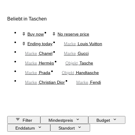
Beliebt in Taschen
Buy now
No reserve price
Ending today
Marke
Louis Vuitton
Marke
Chanel
Marke
Gucci
Marke
Hermès
Objekt
Tasche
Marke
Prada
Objekt
Handtasche
Marke
Christian Dior
Marke
Fendi
Filter
Mindestpreis
Budget
Enddatum
Standort