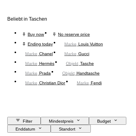
Beliebt in Taschen
Buy now
No reserve price
Ending today
Marke
Louis Vuitton
Marke
Chanel
Marke
Gucci
Marke
Hermès
Objekt
Tasche
Marke
Prada
Objekt
Handtasche
Marke
Christian Dior
Marke
Fendi
Filter
Mindestpreis
Budget
Enddatum
Standort