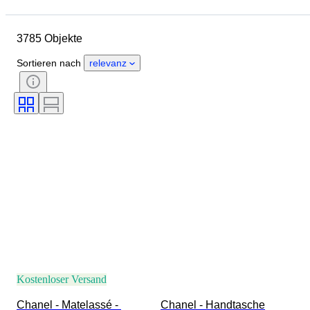
Abmessungen
Marke
Größe
Objekt
3785 Objekte
Herkunftsland
Material
Geschlecht
Zustand
Sortieren nach
relevanz
Zertifikat
Farbe
Accessoires enthalten
Muster
Epoche
Angegebene Größe
Modell
Schuhgröße
Kostenloser Versand
Chanel - Matelassé - 
Chanel - Handtasche