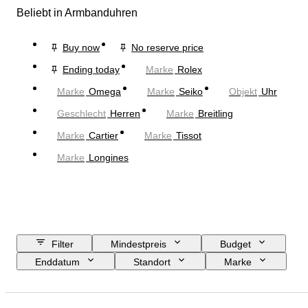
Beliebt in Armbanduhren
Buy now
No reserve price
Ending today
Marke
Rolex
Marke
Omega
Marke
Seiko
Objekt
Uhr
Geschlecht
Herren
Marke
Breitling
Marke
Cartier
Marke
Tissot
Marke
Longines
Filter
Mindestpreis
Budget
Enddatum
Standort
Marke
Gehäusedurchmesser
Länge Uhrenarmband
Objekt