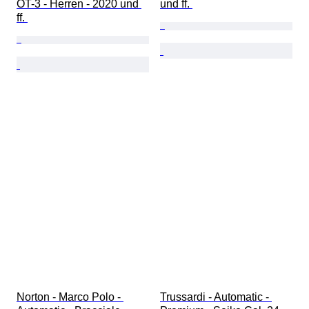
OT-3 - Herren - 2020 und 
und ff. 
ff. 
Norton - Marco Polo - 
Trussardi - Automatic - 