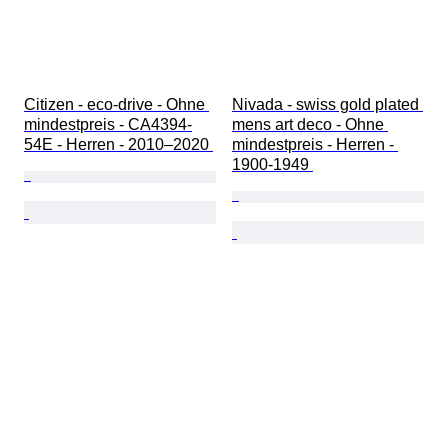
Citizen - eco-drive - Ohne 
Nivada - swiss gold plated 
mindestpreis - CA4394-
mens art deco - Ohne 
54E - Herren - 2010–2020 
mindestpreis - Herren - 
1900-1949 