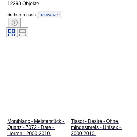
12293 Objekte
Herkunftsland
Material
Geschlecht
Zustand
Sortieren nach
relevanz
Periode
Zertifikat
Thema
Auflage
Sprache
Farbe
Uhrwerk
Material Uhrenarmband
Epoche
Energiereserve
Schlagend
Original/Nachbau
Automobilia-Typ
Modell
Montblanc - Meisterstück - 
Tissot - Desire - Ohne 
Quartz - 7072 - Date - 
mindestpreis - Unisex - 
Herren - 2000-2010 
2000-2010 