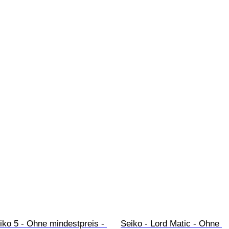
iko 5 - Ohne mindestpreis - 
Seiko - Lord Matic - Ohne 