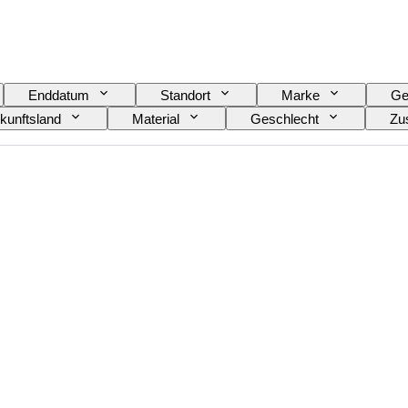
Enddatum
Standort
Marke
Ge
kunftsland
Material
Geschlecht
Zu
Farbe
Uhrwerk
Material Uhrenarmband
omobilia-Typ
Modell