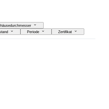
häusedurchmesser
stand
Periode
Zertifikat
Epoche
Energiereserve