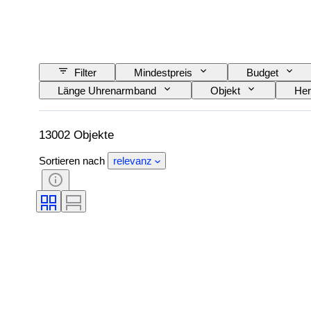
Filter
Mindestpreis
Budget
Länge Uhrenarmband
Objekt
Her
Thema
Auflage
Sprache
Schlagend
Original/Nachbau
Aut
13002 Objekte
Sortieren nach
relevanz