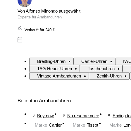
Von Alfonso Minondo ausgewählt
Experte für Armbanduhren
Verkauft für
240 €
Breitling-Uhren
Cartier-Uhren
IWC
TAG Heuer-Uhren
Taschenuhren
Vintage Armbanduhren
Zenith-Uhren
Beliebt in Armbanduhren
Buy now
No reserve price
Ending t
Marke
Cartier
Marke
Tissot
Marke
Lon