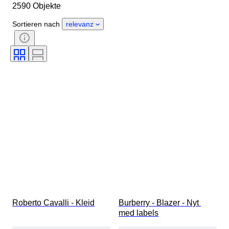
2590 Objekte
Material
Geschlecht
Zustand
Periode
Stil
Sortieren nach
relevanz
Farbe
Größe
Angegebene Größe
Epoche
Muster
Hemdkragengröße
Accessoires enthalten
Schuhgröße
Roberto Cavalli - Kleid
Burberry - Blazer - Nyt 
med labels