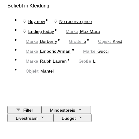
Beliebt in Kleidung
Buy now
No reserve price
Ending today
Marke
Max Mara
Marke
Burberry
Größe
S
Objekt
Kleid
Marke
Emporio Armani
Marke
Gucci
Marke
Ralph Lauren
Größe
L
Objekt
Mantel
Filter
Mindestpreis
Livestream
Budget
Enddatum
Standort
Marke
Objekt
Herkunftsland