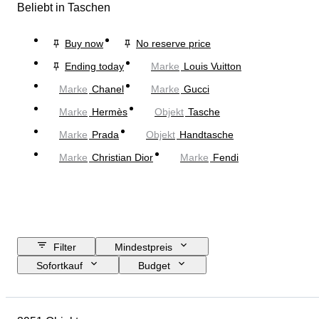
Beliebt in Taschen
Buy now
No reserve price
Ending today
Marke
Louis Vuitton
Marke
Chanel
Marke
Gucci
Marke
Hermès
Objekt
Tasche
Marke
Prada
Objekt
Handtasche
Marke
Christian Dior
Marke
Fendi
Filter
Mindestpreis
Sofortkauf
Budget
Enddatum
Standort
Abmessungen
Marke