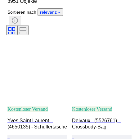
3951 Objekte
Größe
Objekt
Herkunftsland
Material
Sortieren nach
relevanz
Geschlecht
Zustand
Zertifikat
Farbe
Accessoires enthalten
Muster
Angegebene Größe
Epoche
Modell
Schuhgröße
Kostenloser Versand
Kostenloser Versand
Yves Saint Laurent - 
Delvaux - (5526761) - 
(4650135) - Schultertasche
Crossbody-Bag