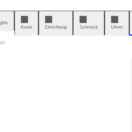
ights
Kunst
Einrichtung
Schmuck
Uhren
cci