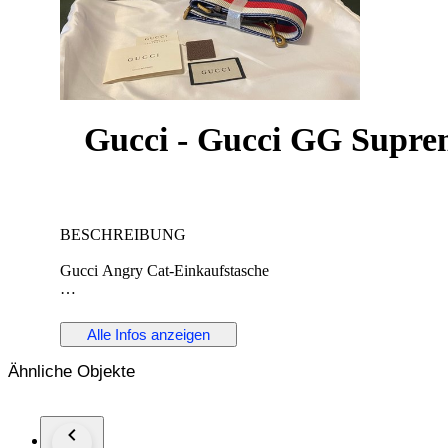
Gucci - Gucci GG Suprem
BESCHREIBUNG
Gucci Angry Cat-Einkaufstasche
DETAILS
Alle Infos anzeigen
Kategorie:Damen
Kategorie:Taschen
Ähnliche Objekte
Unterkategorie:Handtaschen
Designer:Gucci
Modell:Bestiary tote
Zustand:Sehr guter ZustandMehr anzeigen...