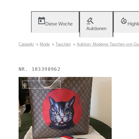
Diese Woche
Highl
Auktionen
Catawiki
Mode
Taschen
Auktion: Moderne Taschen von Gu
NR.
103398962
Nicht mehr verfügbar