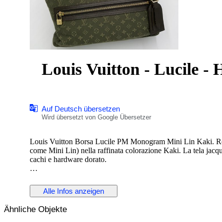
Louis Vuitton - Lucile -
Auf Deutsch übersetzen
Wird übersetzt von Google Übersetzer
Louis Vuitton Borsa Lucile PM Monogram Mini Lin Kaki. Real
come Mini Lin) nella raffinata colorazione Kaki. La tela jacqua
cachi e hardware dorato.
Tasca frontale con zip per un accesso rapido agli oggetti essen
caldo. Chiusura superiore con zip per la massima sicurezza. 
Alle Infos anzeigen
Made in France
Ähnliche Objekte
Condizioni: Eccellenti, lievi segni di usura sugli angoli
Misure: 29 x 20 x 9,5 cm, luce manico 21 cm