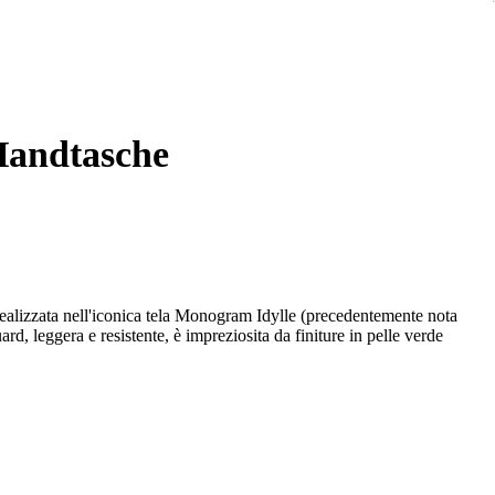
 Handtasche
izzata nell'iconica tela Monogram Idylle (precedentemente nota
rd, leggera e resistente, è impreziosita da finiture in pelle verde
ziali. Porta indirizzo (tag) in pelle rimovibile con logo stampato a
Ampio scomparto principale foderato in tessuto coordinato.