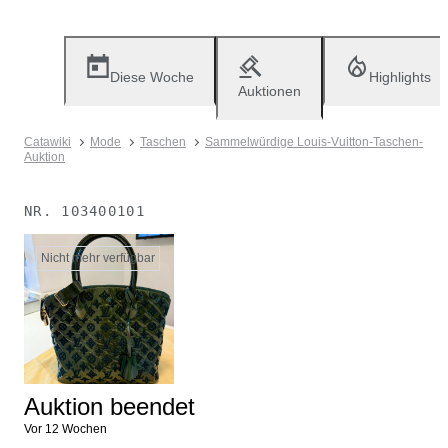
Diese Woche
Highlights
Auktionen
Catawiki
Mode
Taschen
Sammelwürdige Louis-Vuitton-Taschen-
Auktion
NR.
103400101
Nicht mehr verfügbar
Auktion beendet
Vor 12 Wochen