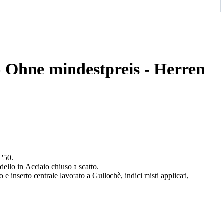
- Ohne mindestpreis - Herren
 '50.
llo in Acciaio chiuso a scatto.
 e inserto centrale lavorato a Gullochè, indici misti applicati,
o stato di funzionamento.
del tempo generalizzato sulla cassa.