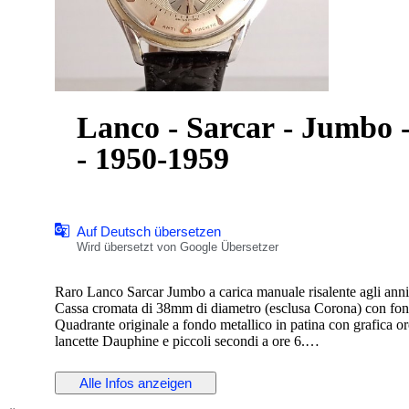
Lanco - Sarcar - Jumbo 
- 1950-1959
Auf Deutsch übersetzen
Wird übersetzt von Google Übersetzer
Raro Lanco Sarcar Jumbo a carica manuale risalente agli anni
Cassa cromata di 38mm di diametro (esclusa Corona) con fonde
Quadrante originale a fondo metallico in patina con grafica oro
lancette Dauphine e piccoli secondi a ore 6.
Corona, cinturino in pelle e fibbia in Acciaio non logati.
Alle Infos anzeigen
Movimento a carica manuale firmato Lanco Cal.1022 in ottim
Condizioni generali buone vista l'età, qualche segno marcato 