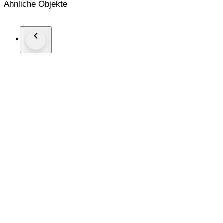
Ähnliche Objekte
Orologio molto bello e di grande fascino Vintage.
Non possiede scatola originale e documenti.
Spedizione sicura e tracciata.