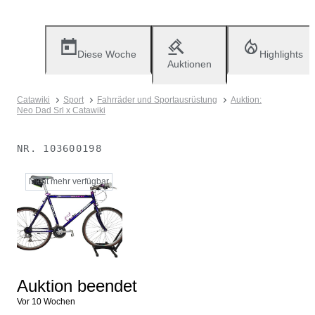
Diese Woche
Highlights
Auktionen
Catawiki
Sport
Fahrräder und Sportausrüstung
Auktion:
Neo Dad Srl x Catawiki
NR.
103600198
Nicht mehr verfügbar
Auktion beendet
Vor 10 Wochen