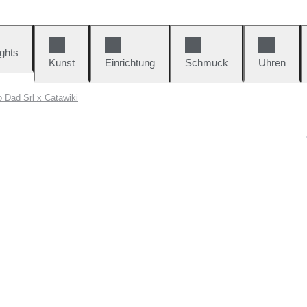
ights
Kunst
Einrichtung
Schmuck
Uhren
 Dad Srl x Catawiki