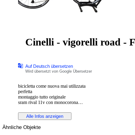
Cinelli - vigorelli road -
Auf Deutsch übersetzen
Wird übersetzt von Google Übersetzer
bicicletta come nuova mai utilizzata
perfetta
montaggio tutto originale
sram rival 11v con monocorona
telaio columbus acciaio
modello cinelli vigorelli road
Alle Infos anzeigen
verniciatura unica e bellissima
cerchi vittoria 28"
Ähnliche Objekte