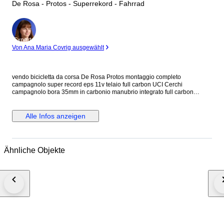
De Rosa - Protos - Superrekord - Fahrrad
Experte
Von Ana Maria Covrig ausgewählt
vendo bicicletta da corsa De Rosa Protos montaggio completo
campagnolo super record eps 11v telaio full carbon UCI Cerchi
campagnolo bora 35mm in carbonio manubrio integrato full carbon
reggisella carbon sella Italia No Caricatore in caso di spedizione la
bicicletta verrà parzialmente smontata
Alle Infos anzeigen
Ähnliche Objekte