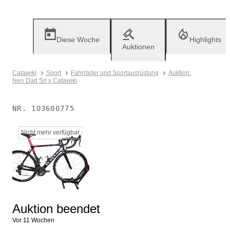
Diese Woche
Highlights
Auktionen
Catawiki
Sport
Fahrräder und Sportausrüstung
Auktion:
Neo Dad Srl x Catawiki
NR.
103600775
Nicht mehr verfügbar
Auktion beendet
Vor 11 Wochen