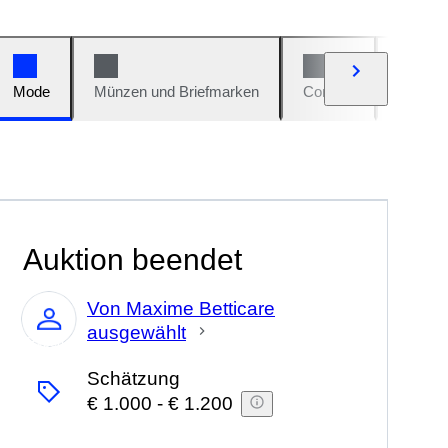
Mode
Münzen und Briefmarken
Comics
Autos u
Auktion beendet
Von Maxime Betticare
ausgewählt
Experte
Schätzung
€ 1.000
-
€ 1.200