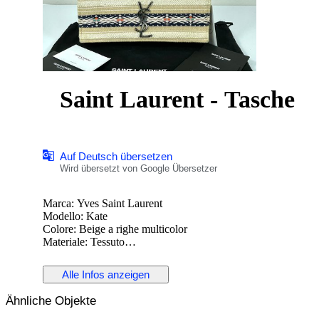
Saint Laurent - Tasche
Auf Deutsch übersetzen
Wird übersetzt von Google Übersetzer
Marca: Yves Saint Laurent
Modello: Kate
Colore: Beige a righe multicolor
Materiale: Tessuto
Finiture: Metallo color canna di fucile (logo YSL e catena)
Dimensioni: Altezza 14 cm / Larghezza 25 cm / Profondità 5
Alle Infos anzeigen
Manici / Tracolla: Tracolla a catena, non regolabile
Chiusura: Patta con bottone a pressione
Ähnliche Objekte
Interno: Fodera in tessuto, una tasca interna
Condizioni: Usata in ottime condizioni