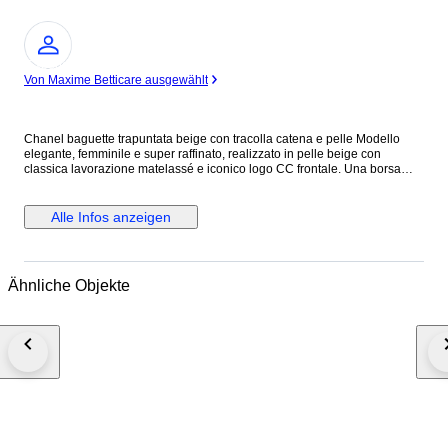
Experte
Von Maxime Betticare ausgewählt
Chanel baguette trapuntata beige con tracolla catena e pelle Modello
elegante, femminile e super raffinato, realizzato in pelle beige con
classica lavorazione matelassé e iconico logo CC frontale. Una borsa
chic e senza tempo, perfetta per completare sia look quotidiani sia outfit
più curati. La linea allungata la rende molto attuale e portabilissima,
mentre la tracolla con intreccio pelle e catena aggiunge subito un tocco
Alle Infos anzeigen
luxury riconoscibile. Colore neutro e luminoso, facilissimo da abbinare in
ogni stagione.
Ähnliche Objekte