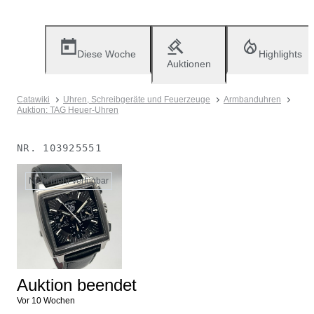
Diese Woche
Highlights
Auktionen
Catawiki
Uhren, Schreibgeräte und Feuerzeuge
Armbanduhren
Auktion: TAG Heuer-Uhren
NR.
103925551
Nicht mehr verfügbar
Auktion beendet
Vor 10 Wochen