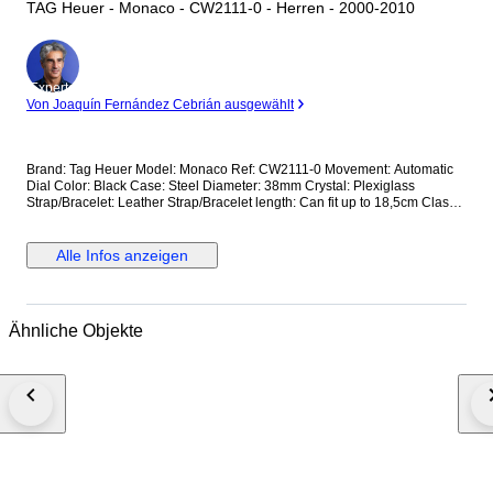
TAG Heuer - Monaco - CW2111-0 - Herren - 2000-2010
Experte
Von Joaquín Fernández Cebrián ausgewählt
Brand: Tag Heuer Model: Monaco Ref: CW2111-0 Movement: Automatic
Dial Color: Black Case: Steel Diameter: 38mm Crystal: Plexiglass
Strap/Bracelet: Leather Strap/Bracelet length: Can fit up to 18,5cm Clasp:
Steel Fold Clasp Condition: Worn and in very good condition Extras: No
Box, No Papers *Shipping via UPS (fast shipping with tracking and
signature) **Optional shipping from Europe(EU) is available. Please
Alle Infos anzeigen
contact seller for details.
Ähnliche Objekte