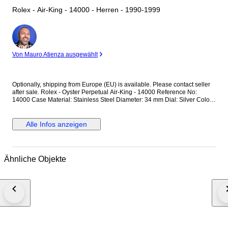
Rolex - Air-King - 14000 - Herren - 1990-1999
Experte
Von Mauro Atienza ausgewählt
Optionally, shipping from Europe (EU) is available. Please contact seller
after sale. Rolex - Oyster Perpetual Air-King - 14000 Reference No:
14000 Case Material: Stainless Steel Diameter: 34 mm Dial: Silver Colour
Original Rolex Dial Glass: Scracth Resistant Sapphire (Crystal) glass
Bracelet: Original Stainless Steel Oyster bracelet / Fits up to 17.5-18 cm
wrist approximately Clasp: Hidden Deployment Case Back: Solid
Alle Infos anzeigen
Condition: Worn & Very good condition Movement: Automatic Functions:
Hour, Minute and Second Extras: No Box / No Paper (The box that
appears in the photos is my shooting platform.) **I will use FedEX / Ups
worldwide priority shipping to make sure that the items finds you as soon
Ähnliche Objekte
as possible (takes usually 3-5 days *we don't guarantee water resistance
** Receiver responsible with the custom fees