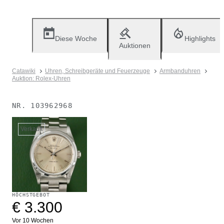
Diese Woche
Highlights
Auktionen
Catawiki
Uhren, Schreibgeräte und Feuerzeuge
Armbanduhren
Auktion: Rolex-Uhren
NR.
103962968
Verkauft
HÖCHSTGEBOT
€ 3.300
Vor 10 Wochen