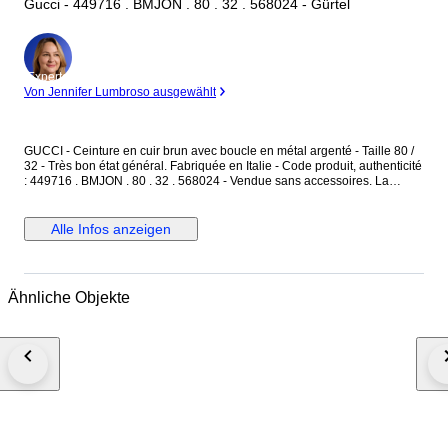
Gucci - 449716 . BMJON . 80 . 32 . 568024 - Gürtel
Experte
Von Jennifer Lumbroso ausgewählt
GUCCI - Ceinture en cuir brun avec boucle en métal argenté - Taille 80 /
32 - Très bon état général. Fabriquée en Italie - Code produit, authenticité
: 449716 . BMJON . 80 . 32 . 568024 - Vendue sans accessoires. La
ceinture est en cuir couleur brun, avec des motifs monogramme "GG" -
L'intérieur est en cuir brun finition lisse - La boucle est en métal argenté,
avec l'inscription "Gucci" gravée. Dimensions : Longueur totale 95 cm -
Alle Infos anzeigen
Largeur du cuir 4 cm - Boucle en métal argenté : 5,3 cm x 6,5 cm. La
ceinture est réglable avec ses 5 trous de réglages d'origine. La boucle
présente des micros rayures merci de prendre en compte les photos. La
ceinture est en très bon état général.
Ähnliche Objekte