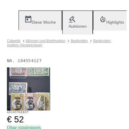
Diese Woche
Highlights
Auktionen
Catawiki
Münzen und Briefmarken
Banknoten
Banknoten-
Auktion (Gruppenlose)
NR.
104554127
Verkauft
HÖCHSTGEBOT
€ 52
Ohne mindestpreis