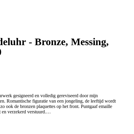
ze, Messing,
0
urwerk gesigneerd en volledig gereviseerd door mijn
. Romantische figuratie van een jongeling, de leeftijd wordt
zo ook de bronzen plaquettes op het front. Puntgaaf emaille
t en verzekerd verstuurd.
en antiek uurwerk betreft. Dit vraagt een specifieke behandeling,
kje wat zonder nadenken ergens opgehangen of neergezet kan worden.
n prima lopend en slaand.