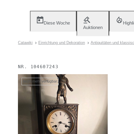
Diese Woche
Highl
Auktionen
Catawiki
Einrichtung und Dekoration
Antiquitäten und klassis
NR.
104607243
Nicht mehr verfügbar