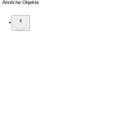
Ähnliche Objekte
Een (oud) mechanisch uurwerk dient in de slingerbeweging e
dat een kleine bijstelling van de gaffel(waar de slinger in/aan
vragen.