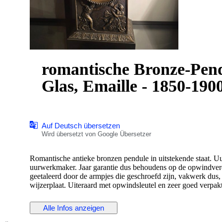
romantische Bronze-Pendeluhr - Bron
Glas, Emaille - 1850-190
Auf Deutsch übersetzen
Wird übersetzt von Google Übersetzer
Romantische antieke bronzen pendule in uitstekende staat. U
uurwerkmaker. Jaar garantie dus behoudens op de opwindveren
geetaleerd door de armpjes die geschroefd zijn, vakwerk dus, 
wijzerplaat. Uiteraard met opwindsleutel en zeer goed verpak
Een eventuele koper dient er rekening mee te houden dat het e
Alle Infos anzeigen
het hangen, het eventueel bijstellen. Het is geen quartzklo
Het door u gekochte uurwerk is in mijn woning afgeregeld e