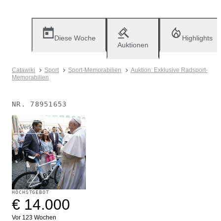
Diese Woche
Highlights
Auktionen
Catawiki
Sport
Sport-Memorabilien
Auktion: Exklusive Radsport-
Memorabilien
NR.
78951653
Verkauft
HÖCHSTGEBOT
€ 14.000
Vor 123 Wochen