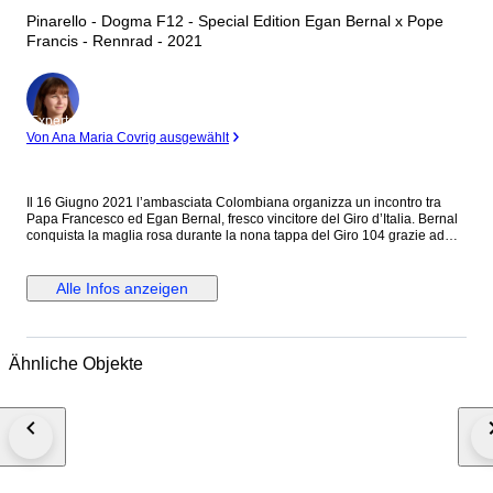
Pinarello - Dogma F12 - Special Edition Egan Bernal x Pope
Francis - Rennrad - 2021
Experte
Von Ana Maria Covrig ausgewählt
Il 16 Giugno 2021 l’ambasciata Colombiana organizza un incontro tra
Papa Francesco ed Egan Bernal, fresco vincitore del Giro d’Italia. Bernal
conquista la maglia rosa durante la nona tappa del Giro 104 grazie ad
una fantastica vittoria, e la indossa per le successive 12, regalando alla
INEOS Granadiers la sua 12esima vittoria in un Gran Giro. Bernal decide
di regalare a Papa Francesco la Maglia Rosa appena vinta ed una
Alle Infos anzeigen
bicicletta Pinarello Dogma F12 custom, come gesto simbolico di
gratitudine. Essendo lui cresciuto in una famiglia cattolica la benedizione
del Papa rappresenta uno dei simboli più importanti per lui. Si tratta
quindi di un pezzo unico al mondo, sia per quello che simboleggia che
Ähnliche Objekte
per la particolarità di design. Taglia 53 Cambio Shimano Ultregra
Manubio Most Ultra Talon Ruote Vision Copertoni Pirelli P Zero
#exclusivepopculture