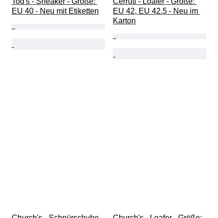
Tod's - Sneaker - Größe: 
Cerruti - Loafer - Größe: 
EU 40 - Neu mit Etiketten
EU 42, EU 42.5 - Neu im 
Karton
Church's - Schnürschuhe - 
Church's - Loafer - Größe: 