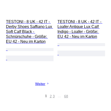
TESTONI - 8 UK - 42 IT - 
TESTONI - 8 UK - 42 IT - 
Derby Shoes Saffiano Lux 
Loafer Antique Lux Calf 
Soft Calf Black - 
Indigo - Loafer - Größe: 
Schnürschuhe - Größe: 
EU 42 - Neu im Karton
EU 42 - Neu im Karton
Weiter
1
2
3
…
68