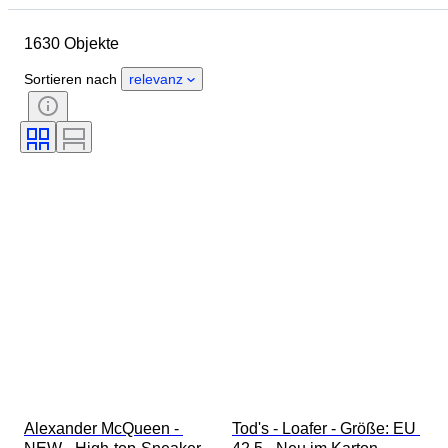
Herkunftsland
Material
1630 Objekte
Geschlecht
Zustand
Unterschrift
Farbe
Epoche
Sortieren nach
relevanz
Accessoires enthalten
Muster
Modell
Alexander McQueen - 
Tod's - Loafer - Größe: EU 