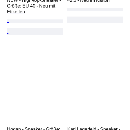
NEW - High-top-Sneaker - 
42.5 - Neu im Karton
Größe: EU 40 - Neu mit 
Etiketten
Hogan - Sneaker - Größe: 
Karl Lagerfeld - Sneaker - 