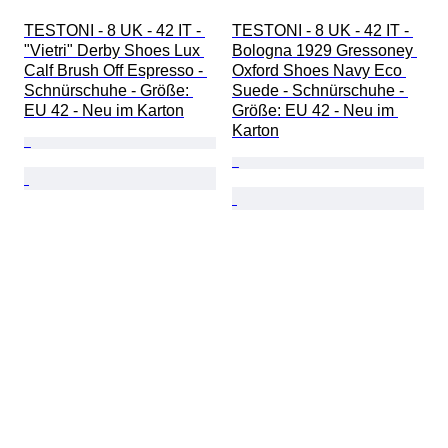
TESTONI - 8 UK - 42 IT - 
TESTONI - 8 UK - 42 IT - 
"Vietri" Derby Shoes Lux 
Bologna 1929 Gressoney 
Calf Brush Off Espresso - 
Oxford Shoes Navy Eco 
Schnürschuhe - Größe: 
Suede - Schnürschuhe - 
EU 42 - Neu im Karton
Größe: EU 42 - Neu im 
Karton