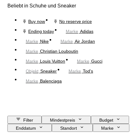
Beliebt in Schuhe und Sneaker
Buy now
No reserve price
Ending today
Marke
Adidas
Marke
Nike
Marke
Air Jordan
Marke
Christian Louboutin
Marke
Louis Vuitton
Marke
Gucci
Objekt
Sneaker
Marke
Tod's
Marke
Balenciaga
Filter
Mindestpreis
Budget
Enddatum
Standort
Marke
Schuhgröße
Objekt