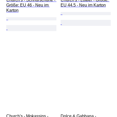
Größe: EU 46 - Neu im 
EU 44.5 - Neu im Karton
Karton
Church's - Mokassins - 
Dolce & Gabbana - 