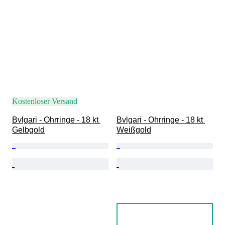
Kostenloser Versand
Bvlgari - Ohrringe - 18 kt 
Bvlgari - Ohrringe - 18 kt 
Gelbgold
Weißgold