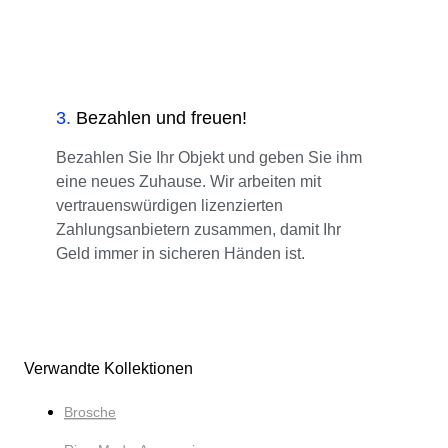
3
.
Bezahlen und freuen!
Bezahlen Sie Ihr Objekt und geben Sie ihm
eine neues Zuhause. Wir arbeiten mit
vertrauenswürdigen lizenzierten
Zahlungsanbietern zusammen, damit Ihr
Geld immer in sicheren Händen ist.
Verwandte Kollektionen
Brosche