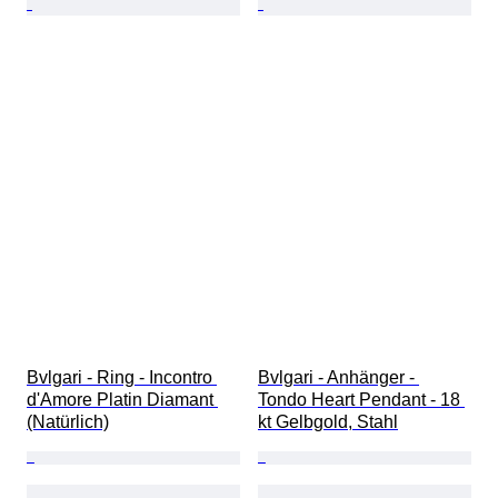
Bvlgari - Ring - Incontro 
Bvlgari - Anhänger - 
d'Amore Platin Diamant 
Tondo Heart Pendant - 18 
(Natürlich)
kt Gelbgold, Stahl