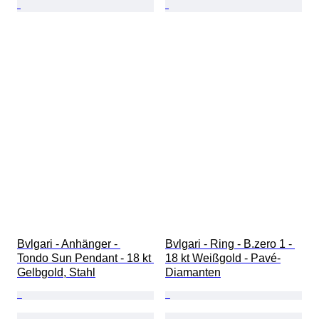
Bvlgari - Anhänger - 
Bvlgari - Ring - B.zero 1 - 
Tondo Sun Pendant - 18 kt 
18 kt Weißgold - Pavé-
Gelbgold, Stahl
Diamanten