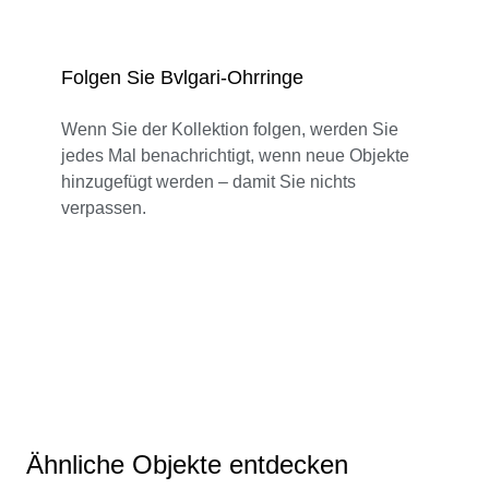
Folgen Sie Bvlgari-Ohrringe
Wenn Sie der Kollektion folgen, werden Sie
jedes Mal benachrichtigt, wenn neue Objekte
hinzugefügt werden – damit Sie nichts
verpassen.
Ähnliche Objekte entdecken