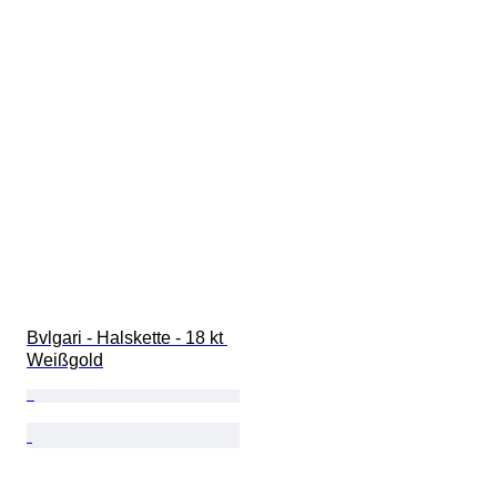
Bvlgari - Halskette - 18 kt 
Weißgold