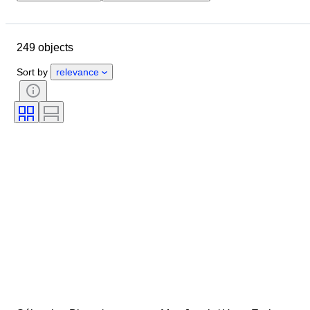
Location
Object
Country of origin
Condition
249 objects
Extras
Subject
Style
Signature
Binding
Edition
Sort by
relevance
Language
Era
Artist
Creator