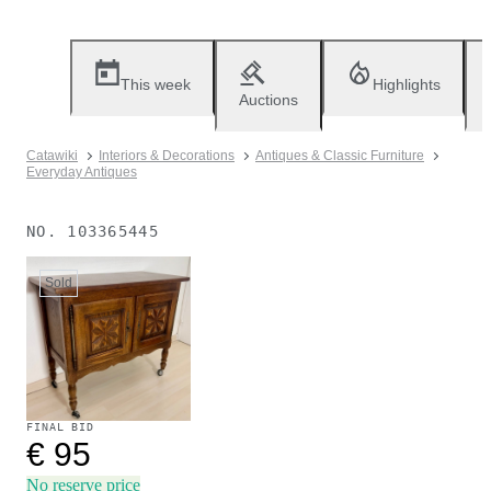
This week
Highlights
Auctions
Catawiki
Interiors & Decorations
Antiques & Classic Furniture
Everyday Antiques
NO.
103365445
Sold
FINAL BID
€ 95
No reserve price