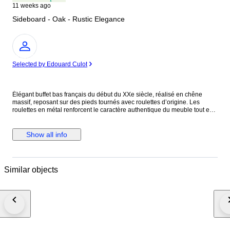
11 weeks ago
Sideboard - Oak - Rustic Elegance
Expert
Selected by Edouard Culot
Élégant buffet bas français du début du XXe siècle, réalisé en chêne
massif, reposant sur des pieds tournés avec roulettes d’origine. Les
roulettes en métal renforcent le caractère authentique du meuble tout en
facilitant son déplacement. Les deux portes sont équipées d’un système
de fermeture à clé, ajoutant à la fois sécurité et charme d’époque. Elles
sont montées sur des charnières métalliques anciennes, solides et
Show all info
parfaitement fonctionnelles, témoignant d’un beau savoir-faire. L’intérieur
offre un espace de rangement pratique avec étagères, dont une étagère
façonnée apportant une touche décorative distinctive. Le veinage du
chêne est chaleureux et bien mis en valeur. L’intérieur est habillé d’un
Similar objects
papier décoratif vintage, soulignant le caractère ancien de la pièce. Le
meuble a été restauré et se présente en bon état général, avec de
légères traces d’usage liées à son âge. Une pièce élégante et
fonctionnelle, idéale comme buffet, meuble d’appoint ou meuble de
rangement.