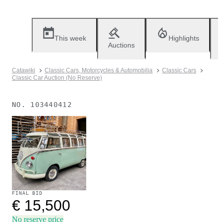
This week
Highlights
Auctions
Catawiki
Classic Cars, Motorcycles & Automobilia
Classic Cars
Classic Car Auction (No Reserve)
NO.
103440412
Sold
FINAL BID
€ 15,500
No reserve price