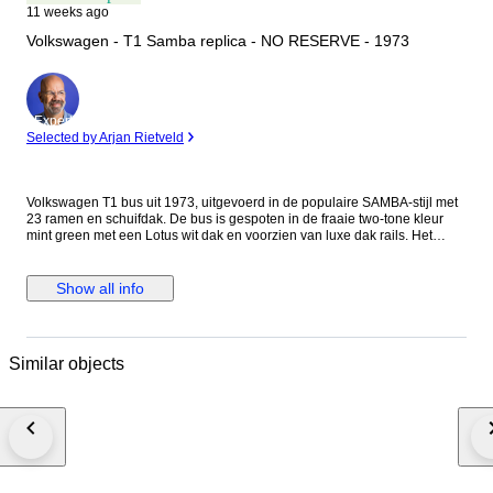
11 weeks ago
Volkswagen - T1 Samba replica - NO RESERVE - 1973
Expert
Selected by Arjan Rietveld
Volkswagen T1 bus uit 1973, uitgevoerd in de populaire SAMBA-stijl met
23 ramen en schuifdak. De bus is gespoten in de fraaie two-tone kleur
mint green met een Lotus wit dak en voorzien van luxe dak rails. Het
betreft een in Brazilië gebouwde 23-ramen replica en geen originele
fabriekssamba. De bus is vorig jaar cosmetisch aangepakt in Brazilië en
heeft sindsdien een frisse en opvallende uitstraling. CARROSSERIE &
Show all info
LAKWERK: Het exterieur is volledig opnieuw gespoten in de two-tone
kleur mint green met Lotus wit dak. Tevens zijn er acht nieuwe Samba
dakramen geplaatst, evenals nieuwe pop-out raampjes aan de voorzijde.
Ook is er een nieuw schuifdak gemonteerd. Verder is de bus voorzien van
Similar objects
nieuwe luxe imperial dakdragers aan de voor- en achterzijde voor die
geweldige VW look. Hoewel de bus cosmetisch fraai is opgeknapt, betreft
het geen volledige restauratie. De basis is een Volkswagen bus uit de
70er jaren en gezien de leeftijd van ruim 50 jaar zullen er kleine
onvolkomenheden aanwezig zijn, zoals een lichte beschadiging, een
plekje aan de onderzijde deur, een roestplekje ergens of verouderd
rubber. De werking van de claxon en tankmeter is onbekend. Voor
toelating op de Europese weg en eventuele herstelwerkzaamheden dient