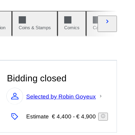
ion
Coins & Stamps
Comics
Cars & Bikes
W
Bidding closed
Selected by Robin Goyeux
Expert
Estimate
€ 4,400
-
€ 4,900