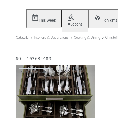
This week
Highlights
Auctions
Catawiki
Interiors & Decorations
Cooking & Dining
Christof
NO.
103634483
No longer available