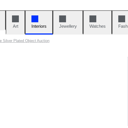
Art
Interiors
Jewellery
Watches
Fash
le Silver Plated Object Auction