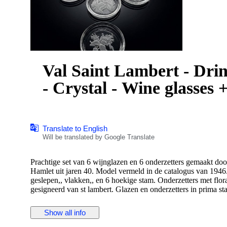
Val Saint Lambert - Drin
- Crystal - Wine glasses 
Translate to English
Will be translated by Google Translate
Prachtige set van 6 wijnglazen en 6 onderzetters gemaakt doo
Hamlet uit jaren 40. Model vermeld in de catalogus van 1946.
geslepen,, vlakken,, en 6 hoekige stam. Onderzetters met floral motief met diameter 9
gesigneerd van st lambert. Glazen en onderzetters in prima s
cm, diameter 7 cm. Voor meer details kijk op de foto’s. Alle
Show all info