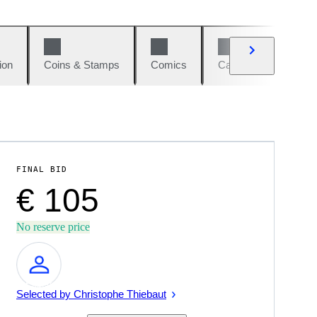
ion
Coins & Stamps
Comics
Cars & Bikes
W
FINAL BID
€ 105
No reserve price
Expert
Selected by Christophe Thiebaut