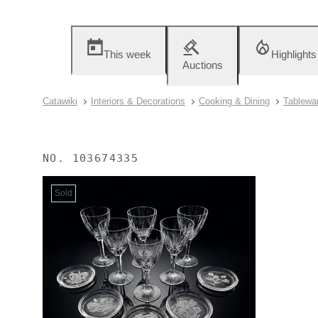
This week
Highlights
Auctions
Catawiki
Interiors & Decorations
Cooking & Dining
Tablewa
NO.
103674335
Sold