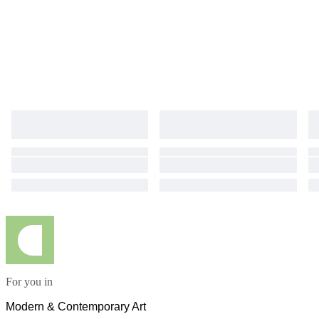
Florence 2023, où elle a remporté le Prix du Président et le Prix du Public.
Son travail a également été mis en avant dans plusieurs publications
telles que Nice Matin, Vauban Magazine, TOUTMA, La Strada, Maisons et
Jardins, COTE Magazine, etc.
For you in
Modern & Contemporary Art