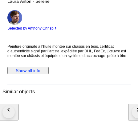
Laura Anton - Serene
Expert
Selected by Anthony Chrisp
Peinture originale à l’huile montée sur châssis en bois, certificat
d’authenticité signé par l’artiste, expédiée par DHL, FedEx, L’œuvre est
montée sur châssis et équipée d’un système d’accrochage, prête à être
installée. Les visuels présentant un cadre sont proposés à titre
d’inspiration et suggèrent différentes possibilités d’encadrement.
Lauréate du prix « Best European Artist » au World Art Dubai 2024 et
Show all info
gagnante du Prix du Public ainsi que du Prix du Président à la Biennale
de Florence 2023 (Italie), diplômée de l’Académie des Beaux-Arts
Nicolae Grigorescu de Bucarest, l’artiste pratique la peinture depuis son
plus jeune âge. Après avoir vécu dans plusieurs pays, notamment au
Similar objects
Mexique et en Nouvelle-Zélande, elle réside et travaille aujourd’hui à
Antibes. Ses peintures à l’huile, centrées sur la femme et la sensualité,
s’inspirent de l’Art déco et de l’Art nouveau, ainsi que des compositions
des maîtres de la Renaissance italienne. Ses toiles dégagent une
atmosphère de paix et de sérénité, invitant le spectateur à s’immerger
dans l’univers glamour et enchanteur des « Années folles » sur la Côte
d’Azur. Ses œuvres font aujourd’hui partie de nombreuses collections
privées et ont été présentées dans des galeries, des musées et lors
d’expositions artistiques prestigieuses. Elle a été finaliste de nombreux
prix de peinture et de sculpture, dont les plus récents à la Biennale de