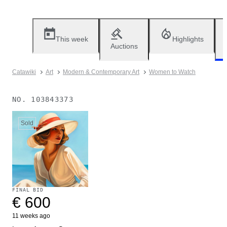
This week
Highlights
Auctions
Catawiki
Art
Modern & Contemporary Art
Women to Watch
NO.
103843373
Sold
FINAL BID
€ 600
11 weeks ago