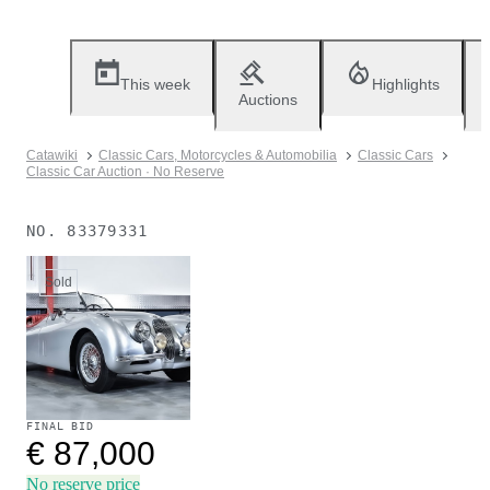
This week
Highlights
Auctions
Catawiki
Classic Cars, Motorcycles & Automobilia
Classic Cars
Classic Car Auction · No Reserve
NO.
83379331
Sold
FINAL BID
€ 87,000
No reserve price