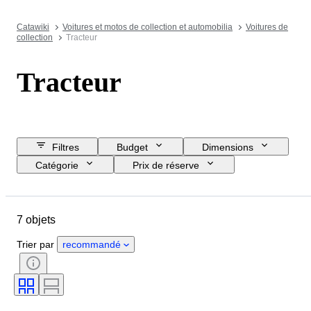
Catawiki
Voitures et motos de collection et automobilia
Voitures de
collection
Tracteur
Tracteur
Filtres
Budget
Dimensions
Catégorie
Prix de réserve
Jour de clôture
Pays
Marque
Objet
7 objets
Pays d’origine
État
Suppléments
Couleur
Trier par
recommandé
Type de carburant
Transmission
CoC (Certificat de conformité)
État (mécanique)
État (châssis et soubassement de carrosserie)