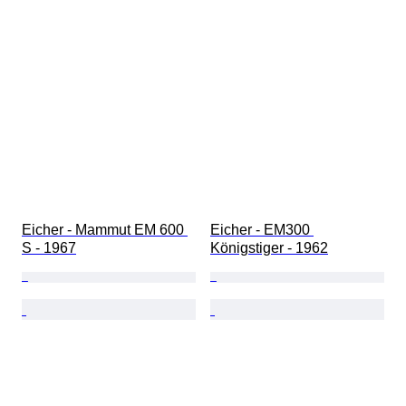
État (intérieur)
État (peinture et carrosserie)
Couleurs assorties
Numéros concordants
Eicher - Mammut EM 600 
Eicher - EM300 
S - 1967
Königstiger - 1962