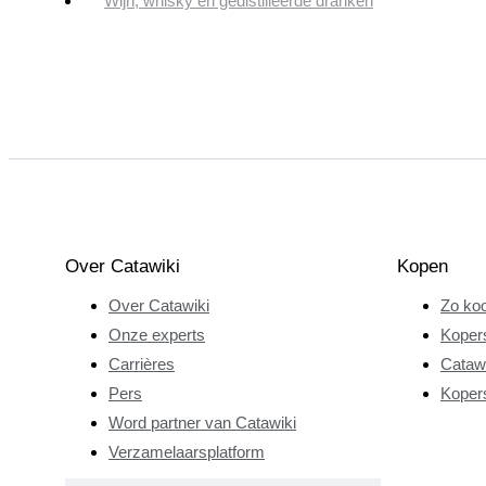
Wijn, whisky en gedistilleerde dranken
Over Catawiki
Kopen
Over Catawiki
Zo koo
Onze experts
Koper
Carrières
Catawi
Pers
Koper
Word partner van Catawiki
Verzamelaarsplatform