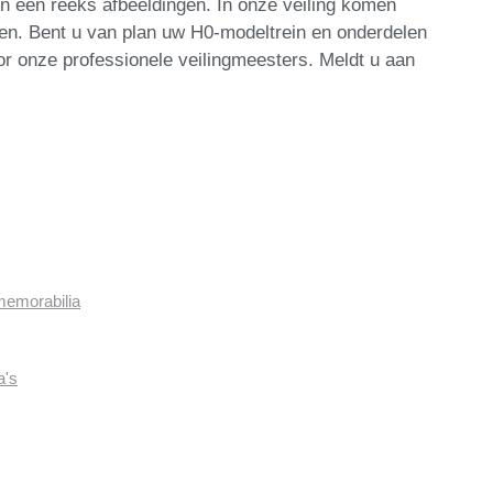
n een reeks afbeeldingen. In onze veiling komen
ren. Bent u van plan uw H0-modeltrein en onderdelen
r onze professionele veilingmeesters. Meldt u aan
memorabilia
a's