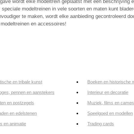
gave wordt elke modeltrein geplaatst met een beschrijving e
r speciale modeltreinen in vele soorten en maten kunt blade
voudiger te maken, wordt elke aanbieding gecontroleerd doo
 modeltreinen en accessoires!
tische en tribale kunst
Boeken en historische 
oges, pennen en aanstekers
Interieur en decoratie
en en postzegels
Muziek, films en camer
aden en edelstenen
Speelgoed en modellen
ps en animatie
Trading cards