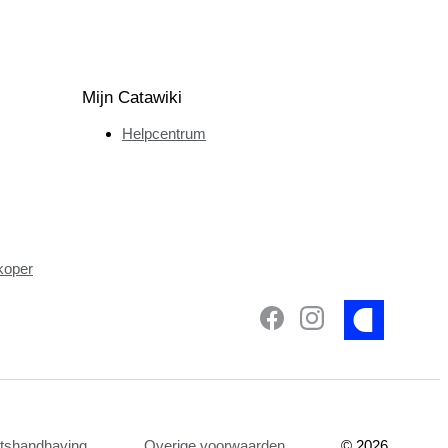
Mijn Catawiki
Helpcentrum
koper
etshandhaving
Overige voorwaarden
©
2026