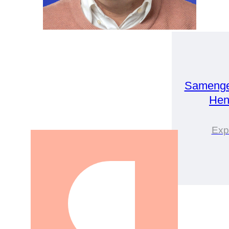
Samenge
Hen
Exp