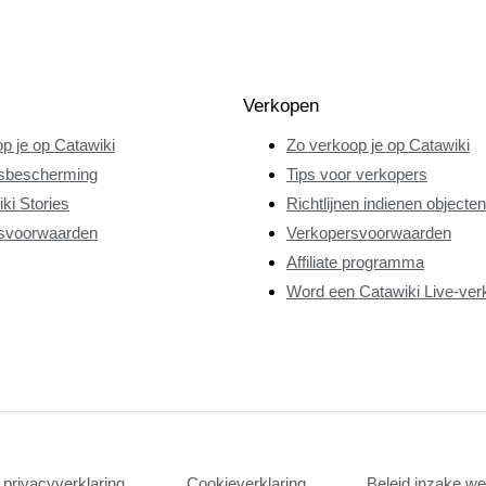
Verkopen
p je op Catawiki
Zo verkoop je op Catawiki
sbescherming
Tips voor verkopers
ki Stories
Richtlijnen indienen objecten
svoorwaarden
Verkopersvoorwaarden
Affiliate programma
Word een Catawiki Live-ver
privacyverklaring
Cookieverklaring
Beleid inzake w