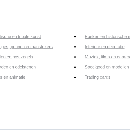
tische en tribale kunst
Boeken en historische 
oges, pennen en aanstekers
Interieur en decoratie
en en postzegels
Muziek, films en camer
aden en edelstenen
Speelgoed en modellen
ps en animatie
Trading cards