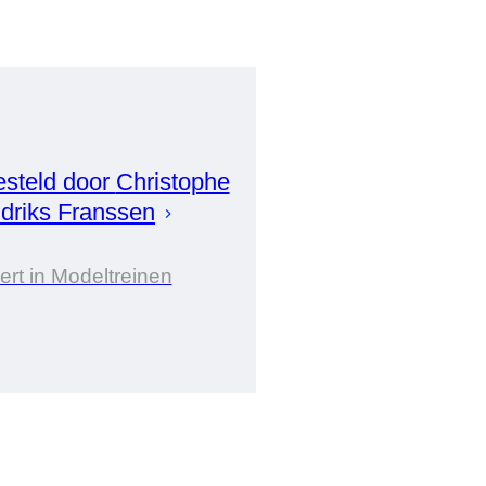
steld door
Christophe
driks Franssen
ert in Modeltreinen