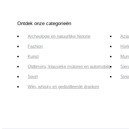
Ontdek onze categorieën
Archeologie en natuurlijke historie
Azia
Fashion
Horl
Kunst
Munt
Oldtimers, klassieke motoren en automobilia
Sier
Sport
Stri
Wijn, whisky en gedistilleerde dranken