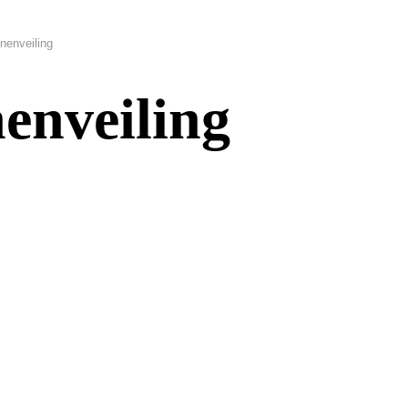
nenveiling
enveiling