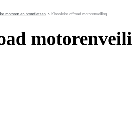
eke motoren en bromfietsen
Klassieke offroad motorenveiling
road motorenveil