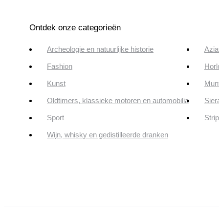
Ontdek onze categorieën
Archeologie en natuurlijke historie
Azia
Fashion
Horl
Kunst
Munt
Oldtimers, klassieke motoren en automobilia
Sier
Sport
Stri
Wijn, whisky en gedistilleerde dranken