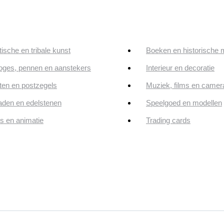
tische en tribale kunst
Boeken en historische 
oges, pennen en aanstekers
Interieur en decoratie
en en postzegels
Muziek, films en camer
aden en edelstenen
Speelgoed en modellen
ps en animatie
Trading cards