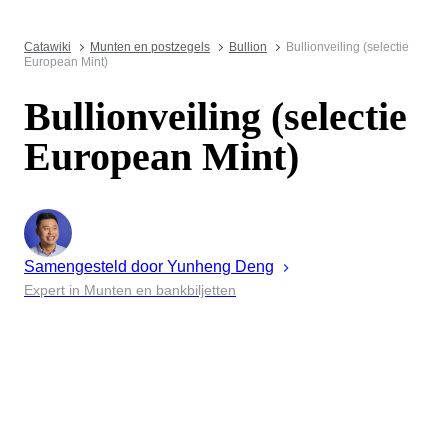
Catawiki
Munten en postzegels
Bullion
Bullionveiling (selectie
European Mint)
Bullionveiling (selectie
European Mint)
Samengesteld door
Yunheng
Deng
Expert in Munten en bankbiljetten