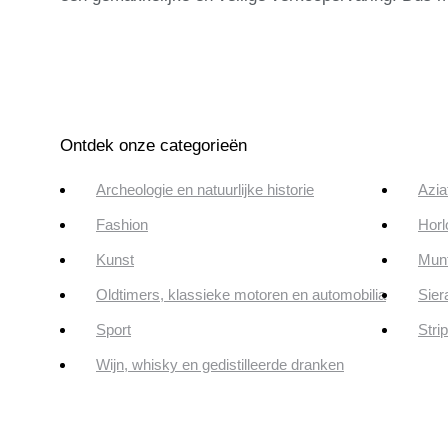
Ontdek onze categorieën
Archeologie en natuurlijke historie
Azia
Fashion
Horl
Kunst
Munt
Oldtimers, klassieke motoren en automobilia
Sier
Sport
Stri
Wijn, whisky en gedistilleerde dranken