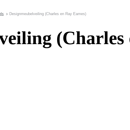
ls
Designmeubelveiling (Charles en Ray Eames)
eiling (Charles