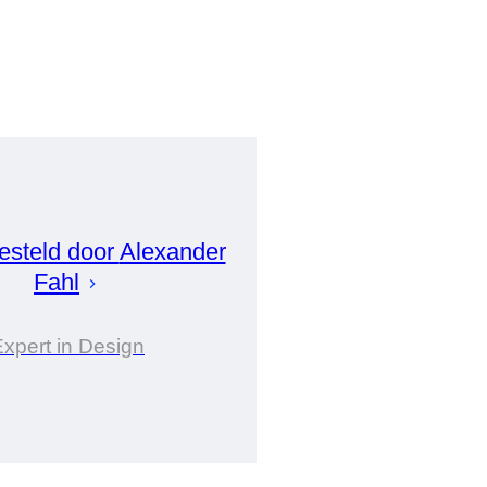
steld door
Alexander
Fahl
xpert in Design