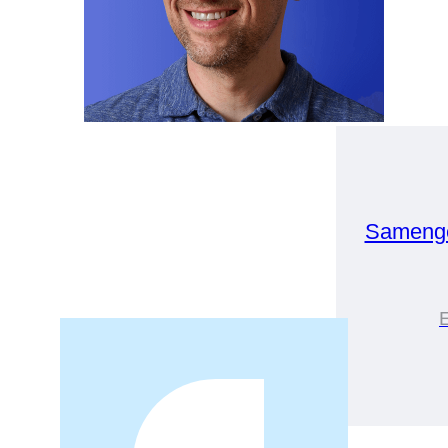
Samenge
E