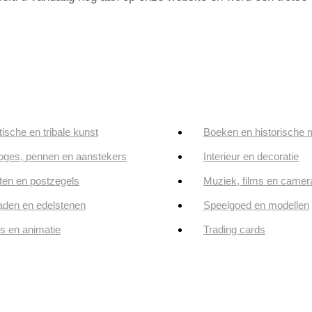
tische en tribale kunst
Boeken en historische 
oges, pennen en aanstekers
Interieur en decoratie
en en postzegels
Muziek, films en camer
aden en edelstenen
Speelgoed en modellen
ps en animatie
Trading cards