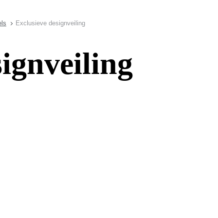
ls
Exclusieve designveiling
ignveiling