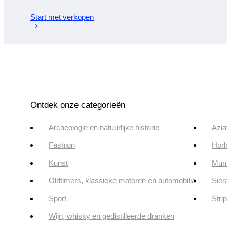
Start met verkopen
Ontdek onze categorieën
Archeologie en natuurlijke historie
Azia
Fashion
Horl
Kunst
Munt
Oldtimers, klassieke motoren en automobilia
Sier
Sport
Stri
Wijn, whisky en gedistilleerde dranken