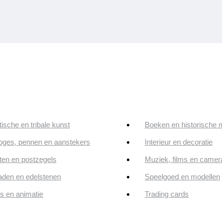
tische en tribale kunst
Boeken en historische 
oges, pennen en aanstekers
Interieur en decoratie
en en postzegels
Muziek, films en camer
aden en edelstenen
Speelgoed en modellen
ps en animatie
Trading cards