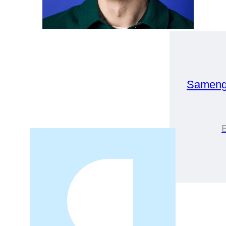
Sameng
E