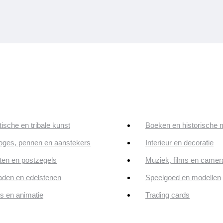
tische en tribale kunst
Boeken en historische 
oges, pennen en aanstekers
Interieur en decoratie
en en postzegels
Muziek, films en camer
aden en edelstenen
Speelgoed en modellen
ps en animatie
Trading cards