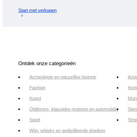
Start met verkopen
Ontdek onze categorieën
Archeologie en natuurlijke historie
Azia
Fashion
Horl
Kunst
Munt
Oldtimers, klassieke motoren en automobilia
Sier
Sport
Stri
Wijn, whisky en gedistilleerde dranken