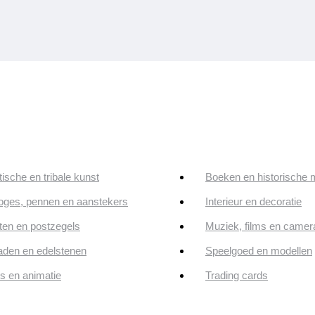
tische en tribale kunst
Boeken en historische 
oges, pennen en aanstekers
Interieur en decoratie
en en postzegels
Muziek, films en camer
aden en edelstenen
Speelgoed en modellen
ps en animatie
Trading cards