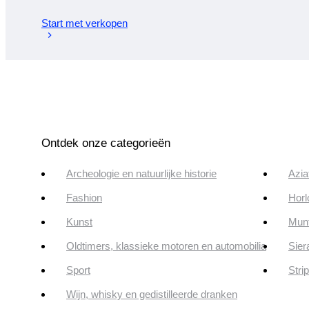
Start met verkopen
Ontdek onze categorieën
Archeologie en natuurlijke historie
Azia
Fashion
Horl
Kunst
Munt
Oldtimers, klassieke motoren en automobilia
Sier
Sport
Stri
Wijn, whisky en gedistilleerde dranken