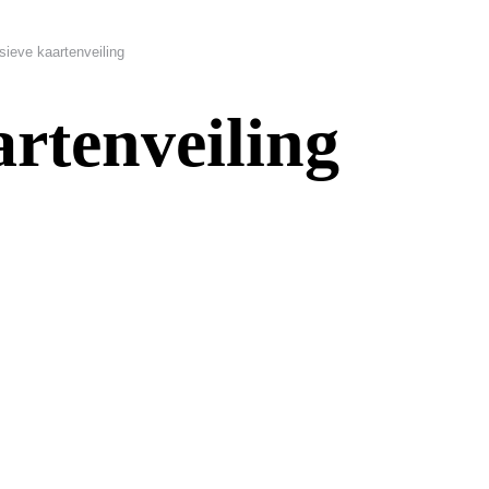
sieve kaartenveiling
artenveiling