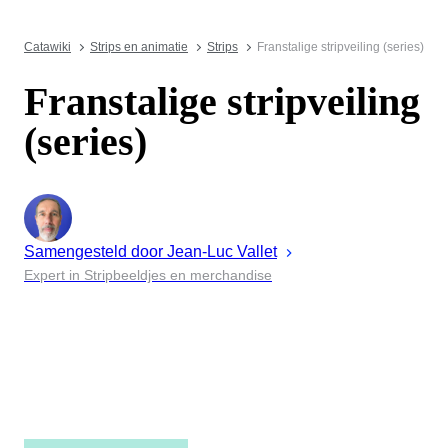
Catawiki
Strips en animatie
Strips
Franstalige stripveiling (series)
Franstalige stripveiling
(series)
Samengesteld door
Jean-Luc
Vallet
Expert in Stripbeeldjes en merchandise