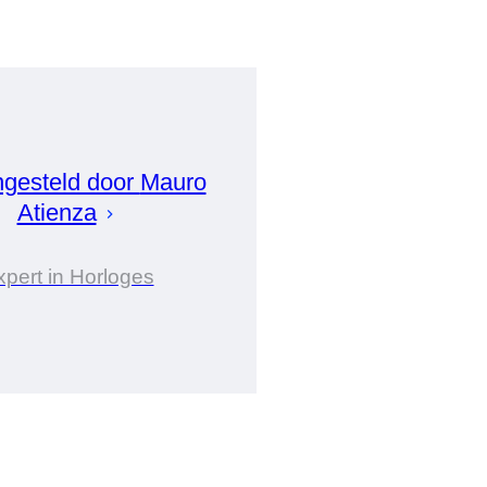
gesteld door
Mauro
Atienza
xpert in Horloges