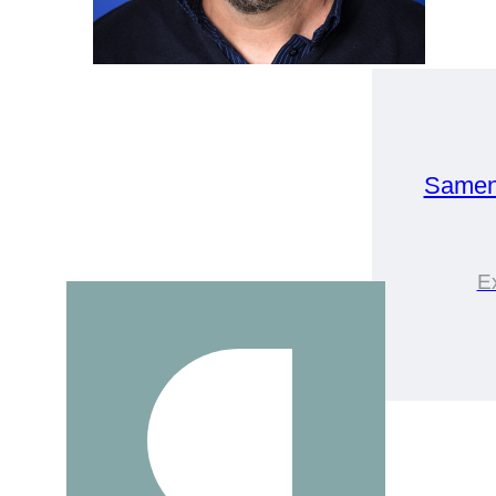
Samen
E