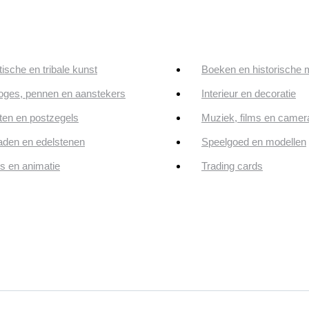
tische en tribale kunst
Boeken en historische 
oges, pennen en aanstekers
Interieur en decoratie
en en postzegels
Muziek, films en camer
aden en edelstenen
Speelgoed en modellen
ps en animatie
Trading cards