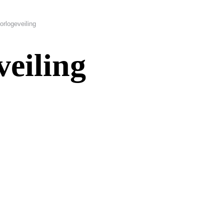
orlogeveiling
veiling