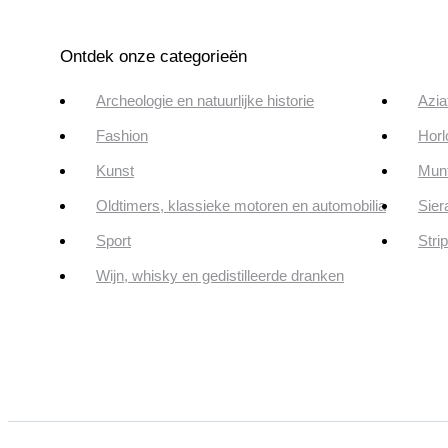
Ontdek onze categorieën
Archeologie en natuurlijke historie
Azia
Fashion
Horl
Kunst
Munt
Oldtimers, klassieke motoren en automobilia
Sier
Sport
Stri
Wijn, whisky en gedistilleerde dranken