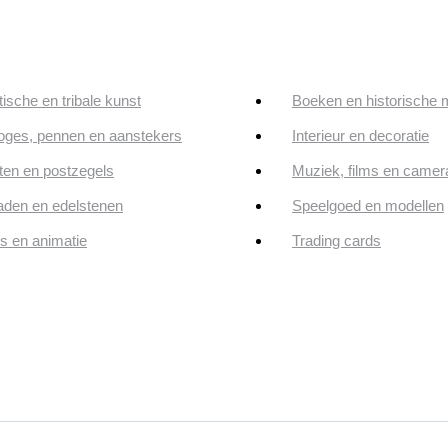
tische en tribale kunst
Boeken en historische 
oges, pennen en aanstekers
Interieur en decoratie
en en postzegels
Muziek, films en camer
aden en edelstenen
Speelgoed en modellen
ps en animatie
Trading cards