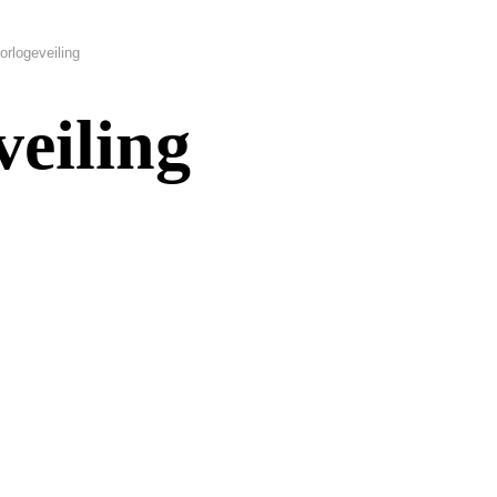
orlogeveiling
veiling