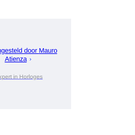
gesteld door
Mauro
Atienza
xpert in Horloges