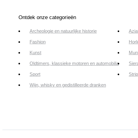
Ontdek onze categorieën
Archeologie en natuurlijke historie
Azia
Fashion
Horl
Kunst
Munt
Oldtimers, klassieke motoren en automobilia
Sier
Sport
Stri
Wijn, whisky en gedistilleerde dranken