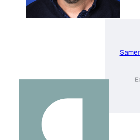
Samen
E