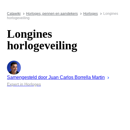
Catawiki
Horloges, pennen en aanstekers
Horloges
Longines
horlogeveiling
Longines
horlogeveiling
Samengesteld door
Juan
Carlos Borrella Martin
Expert in Horloges