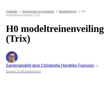
Catawiki
Speelgoed en modellen
Modeltreinen
H0
modeltreinenveiling (Trix)
H0 modeltreinenveiling
(Trix)
Samengesteld door
Christophe
Hendriks Franssen
Expert in Modeltreinen